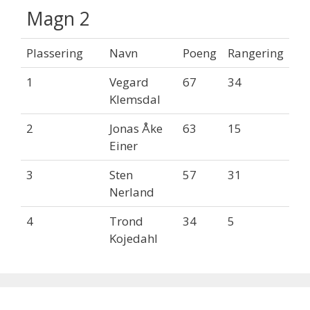
Magn 2
Plassering
Navn
Poeng
Rangering
1
Vegard
67
34
Klemsdal
2
Jonas Åke
63
15
Einer
3
Sten
57
31
Nerland
4
Trond
34
5
Kojedahl