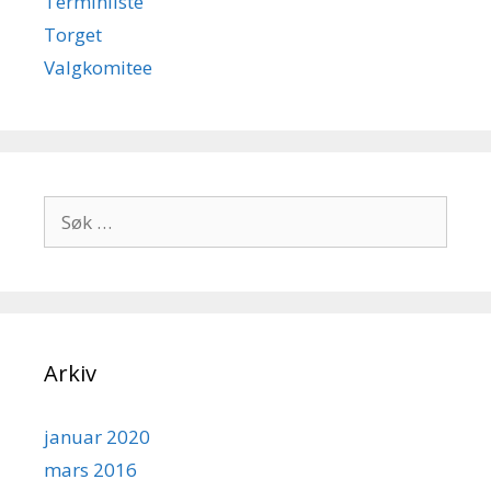
Terminliste
Torget
Valgkomitee
S
ø
k
e
t
t
Arkiv
e
r
:
januar 2020
mars 2016