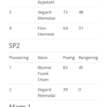
Kojedahl
3
Vegard
72
48
Klemsdal
4
Finn
64
37
Heimdal
SP2
Plassering
Navn
Poeng
Rangering
1
Øyvind
83
45
Frank
Olsen
2
Vegard
39
0
Klemsdal
Magn 1