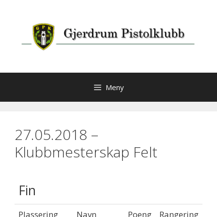
Hopp
til
innhold
Meny
27.05.2018 –
Klubbmesterskap Felt
Fin
Plassering
Navn
Poeng
Rangering