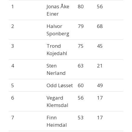
1
Jonas Åke
80
56
Einer
2
Halvor
79
68
Sponberg
3
Trond
75
45
Kojedahl
4
Sten
63
21
Nerland
5
Odd Løsset
60
49
6
Vegard
56
17
Klemsdal
7
Finn
53
17
Heimdal